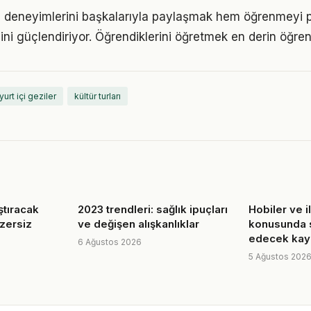
 deneyimlerini başkalarıyla paylaşmak hem öğrenmeyi p
cini güçlendiriyor. Öğrendiklerini öğretmek en derin öğre
yurt içi geziler
kültür turları
ştıracak
2023 trendleri: sağlık ipuçları
Hobiler ve il
zersiz
ve değişen alışkanlıklar
konusunda s
edecek kay
6 Ağustos 2026
5 Ağustos 202