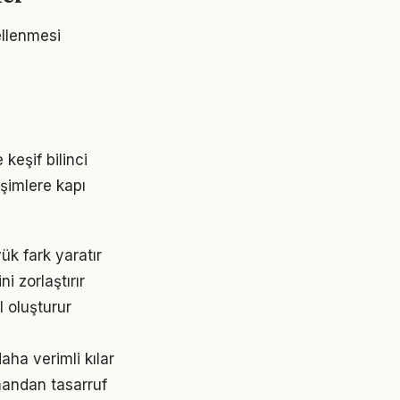
ellenmesi
keşif bilinci
işimlere kapı
ük fark yaratır
 zorlaştırır
l oluşturur
aha verimli kılar
mandan tasarruf