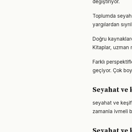
değiştiriyor.
Toplumda seyahat 
yargılardan sıyrı
Doğru kaynaklarda
Kitaplar, uzman m
Farklı perspekti
geçiyor. Çok boy
Seyahat ve k
seyahat ve keşif
zamanla ivmeli b
Seyahat ve 