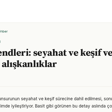
ehber
R
ndleri: seyahat ve keşif v
 alışkanlıklar
unsurunun seyahat ve keşif sürecine dahil edilmesi, sonuç
imde iyileştiriyor. Basit gibi görünen bu detay aslında ç