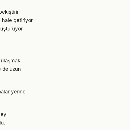
kiştirir
hale getiriyor.
üştürüyor.
re ulaşmak
e de uzun
balar yerine
meyi
lu.