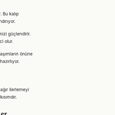
. Bu kalıp
dırıyor.
izi güçlendirir.
i olur.
laşımların önüne
azırlıyor.
ğır ilerlemeyi
ısımdır.
ler