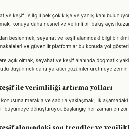
ve keşif ile ilgili pek çok klişe ve yanlış kanı bulunuyor
lmak, konuya daha nesnel ve verimli bir bakış açısı kazan
n beslenmek, seyahat ve keşif alanındaki bilgi birikimin
akaleleri ve güvenilir platformlar bu konuda yol gösteric
flere açık olmak, seyahat ve keşif alanında dogmatik yak
utlu düşünmek daha yaratıcı çözümler üretmeye zemin h
eşif ile verimliliği artırma yolları
 konusuna merakla ve sabırla yaklaşmak, ilk aşamadaki a
ir büyümeye dönüştürüyor. Başlangıç her zaman en zor k
keşif alanındaki son trendler ve yenilik