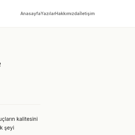
Anasayfa
Yazılar
Hakkımızda
İletişim
e
ların kalitesini
ok şeyi