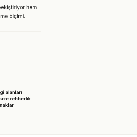
ekiştiriyor hem
nme biçimi.
gi alanları
ize rehberlik
naklar
6