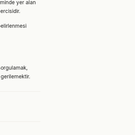
minde yer alan
rcisidir.
belirlenmesi
sorgulamak,
gerilemektir.