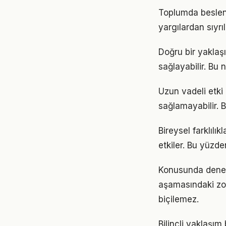
Toplumda beslenme
yargılardan sıyrı
Doğru bir yaklaş
sağlayabilir. Bu
Uzun vadeli etki
sağlamayabilir. B
Bireysel farklıl
etkiler. Bu yüzde
Konusunda deneyim
aşamasındaki zor
biçilemez.
Bilinçli yaklaşı