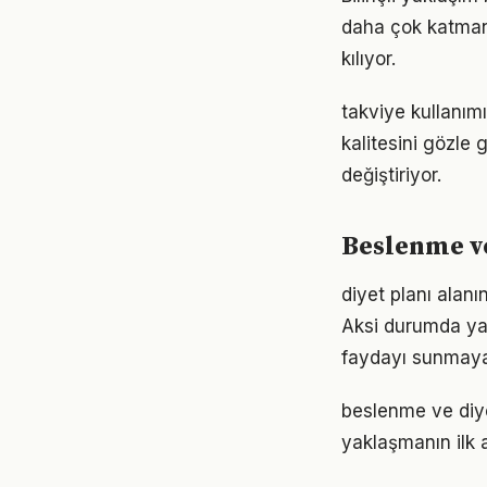
daha çok katmanlı
kılıyor.
takviye kullanım
kalitesini gözle 
değiştiriyor.
Beslenme ve
diyet planı alanı
Aksi durumda ya
faydayı sunmayab
beslenme ve diye
yaklaşmanın ilk 