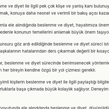
 ve diyet ile ilgili pek çok klişe ve yanlış kanı bulunuy
lmak, konuya daha nesnel ve verimli bir bakış açısı kazan
ımla ele alındığında beslenme ve diyet, hayatımıza öneml
 nedenle konunun temellerini anlamak büyük önem taşıyor
 unsuru göz ardı edildiğinde beslenme ve diyet süreci is
aşkalarının hatalarından ders çıkarmak değerli bir kısayo
ıklar, beslenme ve diyet sürecinde benimsenecek yönteml
n her bireyin kendine özgü bir yol çizmesi gerekir.
li kişilerin beslenme ve diyet ile ilgili paylaştığı bilgil
luklarla başa çıkmada büyük kolaylık sağlıyor. Deneyim
m boyutunda ele alındığında beslenme ve diyet, düşünül