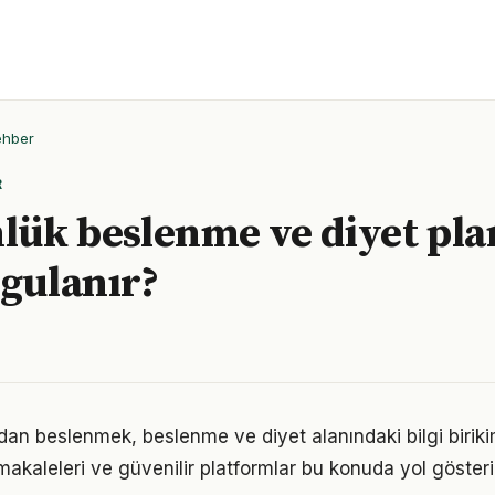
ehber
R
nlük beslenme ve diyet pla
ygulanır?
an beslenmek, beslenme ve diyet alanındaki bilgi birikimi
akaleleri ve güvenilir platformlar bu konuda yol gösteric