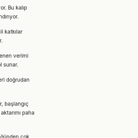
or. Bu kalıp
dırıyor.
i katkılar
.
tenen verimi
l sunar.
eri doğrudan
er, başlangıç
 aktarımı paha
düğünden çok