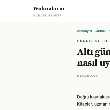
Wohnalarm
GÜNCEL REHBER
Anasayfa
·
Güncel R
GÜNCEL REHBE
Altı gü
nasıl u
9 Mayıs 2026
Doğru kaynaklard
Kitaplar, uzman m