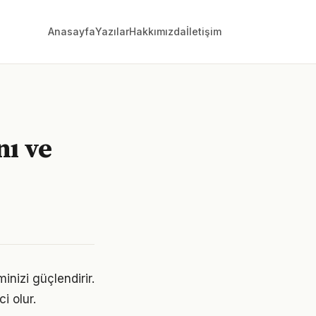
Anasayfa
Yazılar
Hakkımızda
İletişim
nı ve
nizi güçlendirir.
i olur.