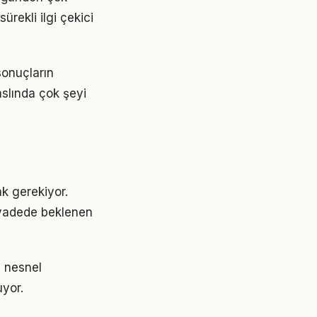
ürekli ilgi çekici
sonuçların
aslında çok şeyi
ak gerekiyor.
 vadede beklenen
e nesnel
uyor.