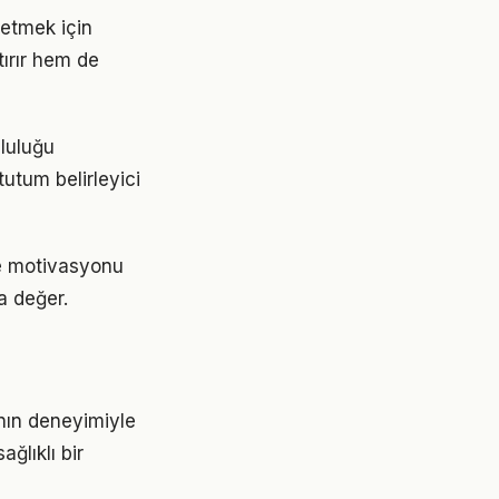
e etmek için
ırır hem de
mluluğu
tutum belirleyici
de motivasyonu
a değer.
ının deneyimiyle
ğlıklı bir