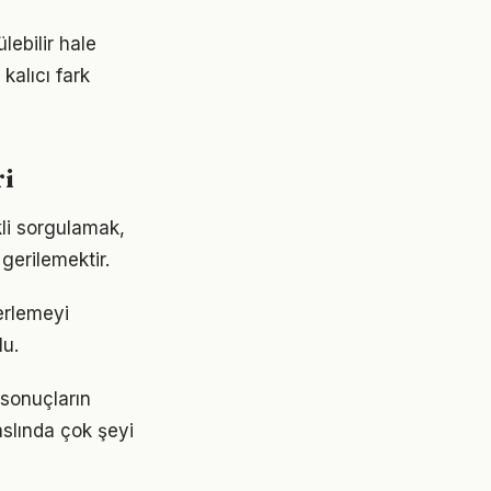
lebilir hale
kalıcı fark
ri
kli sorgulamak,
gerilemektir.
erlemeyi
lu.
 sonuçların
aslında çok şeyi