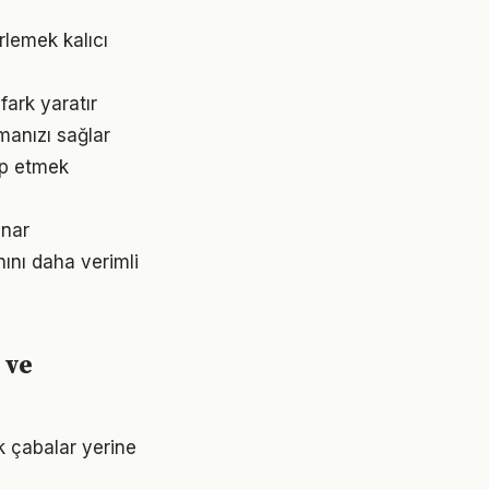
rlemek kalıcı
fark yaratır
şmanızı sağlar
kip etmek
ynar
nını daha verimli
 ve
ik çabalar yerine