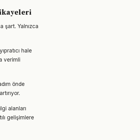
hikayeleri
a şart. Yalnızca
ıpratıcı hale
a verimli
r adım önde
rtırıyor.
gi alanları
ılı gelişimlere