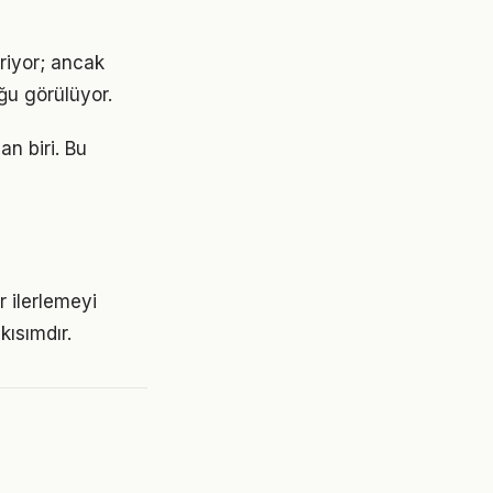
eriyor; ancak
ğu görülüyor.
an biri. Bu
r ilerlemeyi
ısımdır.