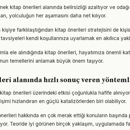
ek kitap önerileri alanında belirsizliği azaltıyor ve odağı a
lan, yolculuğun her aşamasını daha net kılıyor.
 kişiye farklılaştığından kitap önerileri stratejisini de kiş
tavsiyeleri kendi koşullarınıza uyarlamak en akıllıca yak
mla ele alındığında kitap önerileri, hayatımıza önemli katk
nun temellerini anlamak büyük önem taşıyor.
leri alanında hızlı sonuç veren yöntem
itap önerileri üzerindeki etkisi çoğunlukla hafife alınıy
işimi hızlandıran en güçlü katalizörlerden biri olabiliyor.
önerileri hakkında en çok merak ettiği konuların başında 
yor. Teoride iyi görünen birçok yaklaşım, uygulamada fa