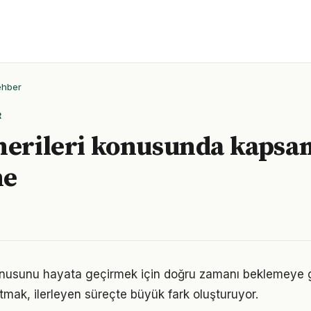
ehber
R
nerileri konusunda kapsam
me
 konusunu hayata geçirmek için doğru zamanı beklemeye 
mak, ilerleyen süreçte büyük fark oluşturuyor.