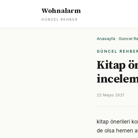
Wohnalarm
GÜNCEL REHBER
Anasayfa
·
Güncel R
GÜNCEL REHBE
Kitap ö
incele
22 Mayıs 2021
kitap önerileri
de olsa hemen at