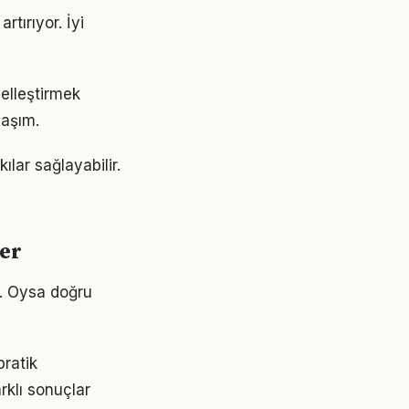
rtırıyor. İyi
iselleştirmek
laşım.
ılar sağlayabilir.
ler
or. Oysa doğru
pratik
rklı sonuçlar