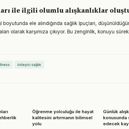
ları ile ilgili olumlu alışkanlıklar olu
ği boyutunda ele alındığında sağlık ipuçları, düşünüldü
alan olarak karşımıza çıkıyor. Bu zenginlik, konuyu sürekli
llness
önleyici sağlık
nları
Öğrenme yolculuğu ile hayat
Günlük alışk
ehberlik
kalitesini artırmanın bilimsel
konusunda s
r
yolu
edecek kay