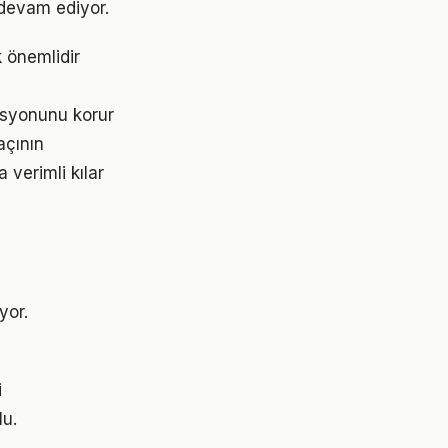
devam ediyor.
k önemlidir
asyonunu korur
açının
 verimli kılar
yor.
i
lu.