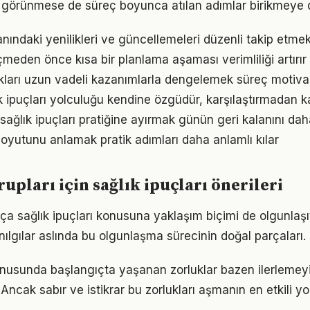
görünmese de süreç boyunca atılan adımlar birikmeye 
lanındaki yenilikleri ve güncellemeleri düzenli takip etme
den önce kısa bir planlama aşaması verimliliği artırır
ukları uzun vadeli kazanımlarla dengelemek süreç motiv
ık ipuçları yolculuğu kendine özgüdür, karşılaştırmadan k
sağlık ipuçları pratiğine ayırmak günün geri kalanını daha
oyutunu anlamak pratik adımları daha anlamlı kılar
rupları için sağlık ipuçları önerileri
tıkça sağlık ipuçları konusuna yaklaşım biçimi de olgunlaşı
nılgılar aslında bu olgunlaşma sürecinin doğal parçaları.
konusunda başlangıçta yaşanan zorluklar bazen ilerlemey
 Ancak sabır ve istikrar bu zorlukları aşmanın en etkili yo