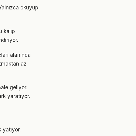
 Yalnızca okuyup
u kalıp
dırıyor.
ları alanında
ratmaktan az
ale geliyor.
rk yaratıyor.
 yatıyor.