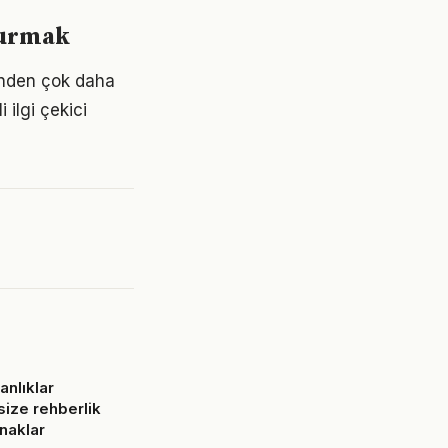
şturmak
ğünden çok daha
 ilgi çekici
anlıklar
ize rehberlik
naklar