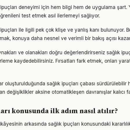
ık ipuçları deneyimi için hem bilgi hem de uygulama şart.
ğrenileni test etmek asıl ilerlemeyi sağlıyor.
puçları ile ilgili pek çok klişe ve yanlış kanı bulunuyor. B
lmak, konuya daha nesnel ve verimli bir bakış açısı kazan
akları ve olanakları doğru değerlendirirseniz sağlık ipuç
erleme kaydedebilirsiniz. Fırsatları fark etmek, onları ya
ar oluşturulduğunda sağlık ipuçları çabası sürdürülebilir h
an değişiklikler aksine otomatikleşen davranışlar kalıcı fa
ları konusunda ilk adım nasıl atılır?
kâyesinin arkasında sağlık ipuçları konusundaki kararlılık