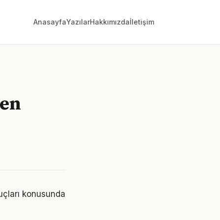
Anasayfa
Yazılar
Hakkımızda
İletişim
len
puçları konusunda