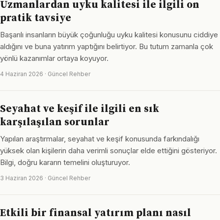
Uzmanlardan uyku kalitesi ile ilgili on
pratik tavsiye
Başarılı insanların büyük çoğunluğu uyku kalitesi konusunu ciddiye
aldığını ve buna yatırım yaptığını belirtiyor. Bu tutum zamanla çok
yönlü kazanımlar ortaya koyuyor.
4 Haziran 2026 · Güncel Rehber
Seyahat ve keşif ile ilgili en sık
karşılaşılan sorunlar
Yapılan araştırmalar, seyahat ve keşif konusunda farkındalığı
yüksek olan kişilerin daha verimli sonuçlar elde ettiğini gösteriyor.
Bilgi, doğru kararın temelini oluşturuyor.
3 Haziran 2026 · Güncel Rehber
Etkili bir finansal yatırım planı nasıl