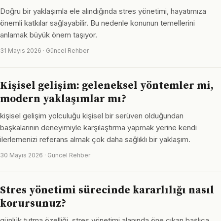
Doğru bir yaklaşımla ele alındığında stres yönetimi, hayatımıza
önemli katkılar sağlayabilir. Bu nedenle konunun temellerini
anlamak büyük önem taşıyor.
31 Mayıs 2026 · Güncel Rehber
Kişisel gelişim: geleneksel yöntemler mi,
modern yaklaşımlar mı?
kişisel gelişim yolculuğu kişisel bir serüven olduğundan
başkalarının deneyimiyle karşılaştırma yapmak yerine kendi
ilerlemenizi referans almak çok daha sağlıklı bir yaklaşım.
30 Mayıs 2026 · Güncel Rehber
Stres yönetimi sürecinde kararlılığı nasıl
korursunuz?
günlük tutma özelliği, stres yönetimi alanında öne çıkan başlıca